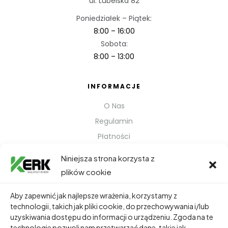
ul. Lubelska 82
Poniedziałek – Piątek:
8:00 – 16:00
Sobota:
8:00 – 13:00
INFORMACJE
O Nas
Regulamin
Płatności
Polityka prywatności
Niniejsza strona korzysta z
Kontakt
plików cookie
Metody Wysyłki
Aby zapewnić jak najlepsze wrażenia, korzystamy z
technologii, takich jak pliki cookie, do przechowywania i/lub
TWOJE KONTO
uzyskiwania dostępu do informacji o urządzeniu. Zgoda na te
technologie pozwoli nam przetwarzać dane, takie jak