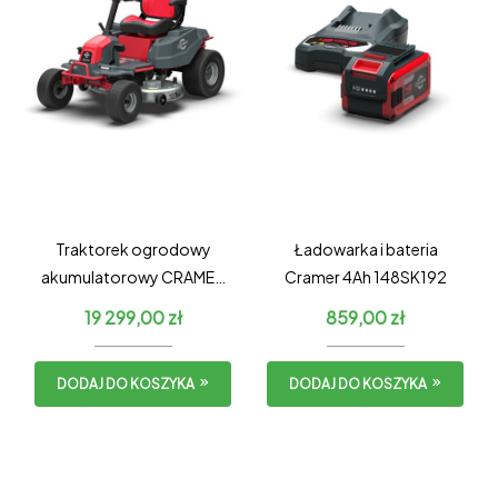
Traktorek ogrodowy
Ładowarka i bateria
akumulatorowy CRAMER
Cramer 4Ah 148SK192
82LT107
19 299,00
zł
859,00
zł
DODAJ DO KOSZYKA
DODAJ DO KOSZYKA