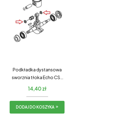
Podkładka dystansowa
sworznia tłoka Echo CS-
310ES / Shindaiwa 305s
14,40
zł
DODAJ DO KOSZYKA