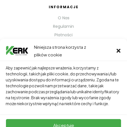
INFORMACJE
O Nas
Regulamin
Płatności
Polityka prywatności
Niniejsza strona korzysta z
Kontakt
plików cookie
Metody Wysyłki
Aby zapewnić jak najlepsze wrażenia, korzystamy z
technologii, takich jak pliki cookie, do przechowywania i/lub
TWOJE KONTO
uzyskiwania dostępu do informacji o urządzeniu. Zgoda na te
technologie pozwoli nam przetwarzać dane, takie jak
Dane Osobowe
zachowanie podczas przeglądania lub unikalne identyfikatory
Zamówienia
na tej stronie. Brak wyrażenia zgody lub wycofanie zgody
może niekorzystnie wpłynąć na niektóre cechy i funkcje.
Adresy
Akceptuję