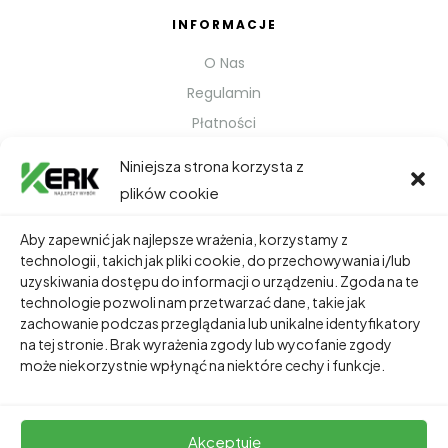
INFORMACJE
O Nas
Regulamin
Płatności
Polityka prywatności
Niniejsza strona korzysta z
Kontakt
plików cookie
Metody Wysyłki
Aby zapewnić jak najlepsze wrażenia, korzystamy z
technologii, takich jak pliki cookie, do przechowywania i/lub
TWOJE KONTO
uzyskiwania dostępu do informacji o urządzeniu. Zgoda na te
technologie pozwoli nam przetwarzać dane, takie jak
Dane Osobowe
zachowanie podczas przeglądania lub unikalne identyfikatory
Zamówienia
na tej stronie. Brak wyrażenia zgody lub wycofanie zgody
może niekorzystnie wpłynąć na niektóre cechy i funkcje.
Adresy
Akceptuję