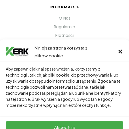
INFORMACJE
O Nas
Regulamin
Płatności
Polityka prywatności
Niniejsza strona korzysta z
Kontakt
plików cookie
Metody Wysyłki
Aby zapewnić jak najlepsze wrażenia, korzystamy z
technologii, takich jak pliki cookie, do przechowywania i/lub
TWOJE KONTO
uzyskiwania dostępu do informacji o urządzeniu. Zgoda na te
technologie pozwoli nam przetwarzać dane, takie jak
Dane Osobowe
zachowanie podczas przeglądania lub unikalne identyfikatory
Zamówienia
na tej stronie. Brak wyrażenia zgody lub wycofanie zgody
może niekorzystnie wpłynąć na niektóre cechy i funkcje.
Adresy
Akceptuję