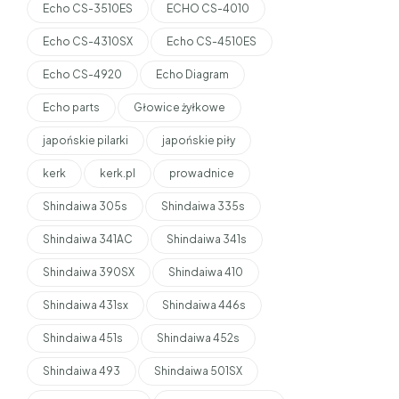
Echo CS-3510ES
ECHO CS-4010
Echo CS-4310SX
Echo CS-4510ES
Echo CS-4920
Echo Diagram
Echo parts
Głowice żyłkowe
japońskie pilarki
japońskie piły
kerk
kerk.pl
prowadnice
Shindaiwa 305s
Shindaiwa 335s
Shindaiwa 341AC
Shindaiwa 341s
Shindaiwa 390SX
Shindaiwa 410
Shindaiwa 431sx
Shindaiwa 446s
Shindaiwa 451s
Shindaiwa 452s
Shindaiwa 493
Shindaiwa 501SX