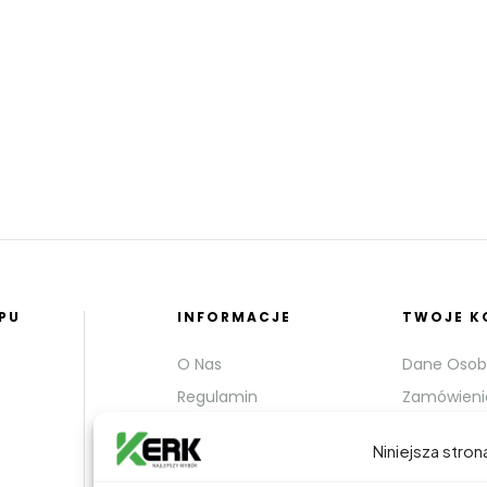
PU
INFORMACJE
TWOJE 
O Nas
Dane Oso
Regulamin
Zamówieni
Płatności
Adresy
Niniejsza stron
Polityka prywatności