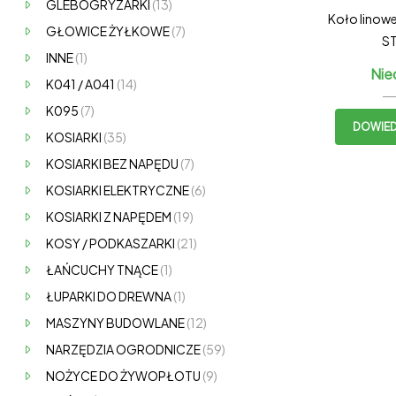
GLEBOGRYZARKI
(13)
Koło lino
GŁOWICE ŻYŁKOWE
(7)
ST
INNE
(1)
Nie
K041 / A041
(14)
K095
(7)
DOWIEDZ
KOSIARKI
(35)
KOSIARKI BEZ NAPĘDU
(7)
KOSIARKI ELEKTRYCZNE
(6)
KOSIARKI Z NAPĘDEM
(19)
KOSY / PODKASZARKI
(21)
ŁAŃCUCHY TNĄCE
(1)
ŁUPARKI DO DREWNA
(1)
MASZYNY BUDOWLANE
(12)
NARZĘDZIA OGRODNICZE
(59)
NOŻYCE DO ŻYWOPŁOTU
(9)