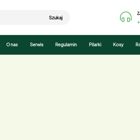
Z
Szukaj
+
O nas
Serwis
Regulamin
Pilarki
Kosy
R