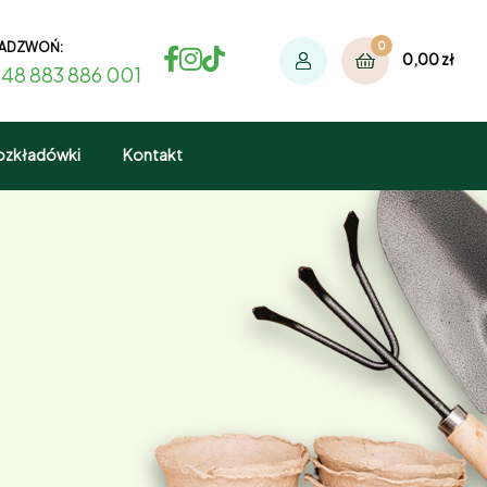
ADZWOŃ:
0
0,00
zł
48 883 886 001
ozkładówki
Kontakt