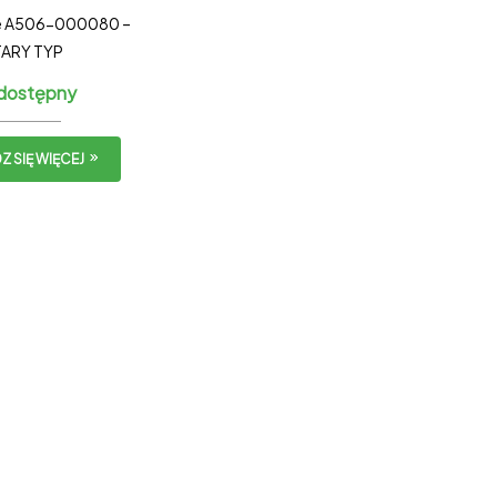
we A506-000080 –
ARY TYP
dostępny
 SIĘ WIĘCEJ