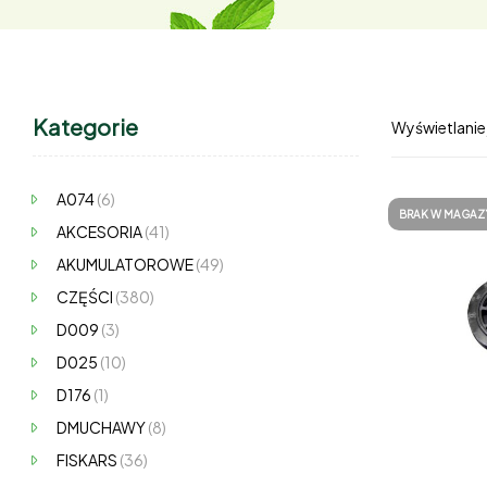
Kategorie
Wyświetlanie
A074
(6)
BRAK W MAGAZ
AKCESORIA
(41)
AKUMULATOROWE
(49)
CZĘŚCI
(380)
D009
(3)
D025
(10)
D176
(1)
DMUCHAWY
(8)
FISKARS
(36)