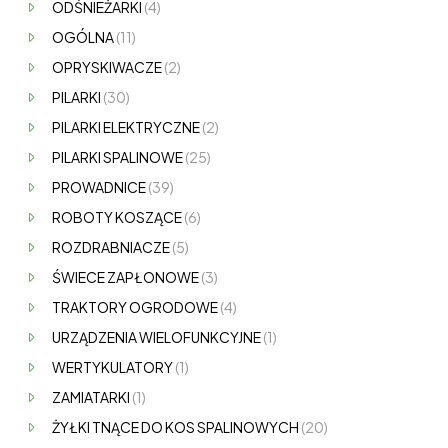
ODŚNIEŻARKI
(4)
OGÓLNA
(11)
OPRYSKIWACZE
(2)
PILARKI
(30)
PILARKI ELEKTRYCZNE
(2)
PILARKI SPALINOWE
(25)
PROWADNICE
(39)
ROBOTY KOSZĄCE
(6)
ROZDRABNIACZE
(5)
ŚWIECE ZAPŁONOWE
(3)
TRAKTORY OGRODOWE
(4)
URZĄDZENIA WIELOFUNKCYJNE
(1)
WERTYKULATORY
(1)
ZAMIATARKI
(1)
ŻYŁKI TNĄCE DO KOS SPALINOWYCH
(20)