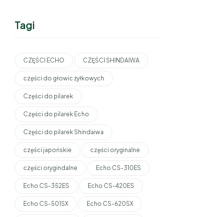
Tagi
CZĘŚCI ECHO
CZĘŚCI SHINDAIWA
części do głowic żyłkowych
Części do pilarek
Części do pilarek Echo
Części do pilarek Shindaiwa
części japońskie
części oryginalne
części orygindalne
Echo CS-310ES
Echo CS-352ES
Echo CS-420ES
Echo CS-501SX
Echo CS-620SX