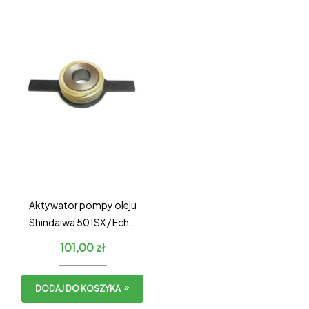
Aktywator pompy oleju
Shindaiwa 501SX / Echo
CS-501SX
101,00
zł
DODAJ DO KOSZYKA