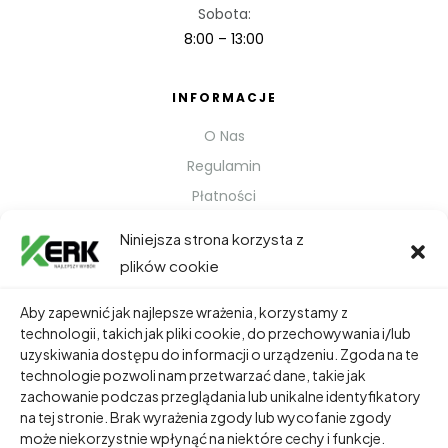
Sobota:
8:00 – 13:00
INFORMACJE
O Nas
Regulamin
Płatności
Polityka prywatności
Niniejsza strona korzysta z
Kontakt
plików cookie
Metody Wysyłki
Aby zapewnić jak najlepsze wrażenia, korzystamy z
technologii, takich jak pliki cookie, do przechowywania i/lub
TWOJE KONTO
uzyskiwania dostępu do informacji o urządzeniu. Zgoda na te
technologie pozwoli nam przetwarzać dane, takie jak
Dane Osobowe
zachowanie podczas przeglądania lub unikalne identyfikatory
Zamówienia
na tej stronie. Brak wyrażenia zgody lub wycofanie zgody
może niekorzystnie wpłynąć na niektóre cechy i funkcje.
Adresy