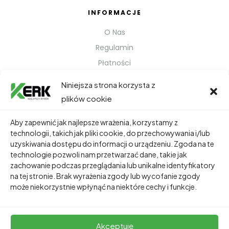
INFORMACJE
O Nas
Regulamin
Płatności
Polityka prywatności
Niniejsza strona korzysta z
Kontakt
plików cookie
Metody Wysyłki
Aby zapewnić jak najlepsze wrażenia, korzystamy z
technologii, takich jak pliki cookie, do przechowywania i/lub
TWOJE KONTO
uzyskiwania dostępu do informacji o urządzeniu. Zgoda na te
technologie pozwoli nam przetwarzać dane, takie jak
Dane Osobowe
zachowanie podczas przeglądania lub unikalne identyfikatory
Zamówienia
na tej stronie. Brak wyrażenia zgody lub wycofanie zgody
może niekorzystnie wpłynąć na niektóre cechy i funkcje.
Adresy
Akceptuję