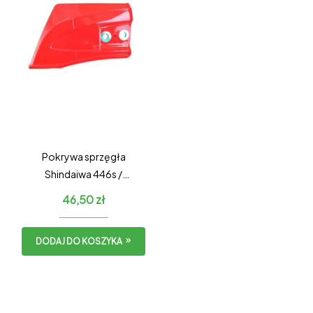
Pokrywa sprzęgła
Shindaiwa 446s /
Shindaiwa 452s
46,50
zł
DODAJ DO KOSZYKA