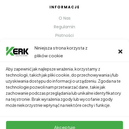
INFORMACJE
O Nas
Regulamin
Płatności
Polityka prywatności
Niniejsza strona korzysta z
Kontakt
plików cookie
Metody Wysyłki
Aby zapewnić jak najlepsze wrażenia, korzystamy z
technologii, takich jak pliki cookie, do przechowywania i/lub
TWOJE KONTO
uzyskiwania dostępu do informacji o urządzeniu. Zgoda na te
technologie pozwoli nam przetwarzać dane, takie jak
Dane Osobowe
zachowanie podczas przeglądania lub unikalne identyfikatory
Zamówienia
na tej stronie. Brak wyrażenia zgody lub wycofanie zgody
może niekorzystnie wpłynąć na niektóre cechy i funkcje.
Adresy
Akceptuję