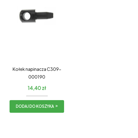
Kołek napinacza C309-
000190
14,40
zł
DODAJ DO KOSZYKA