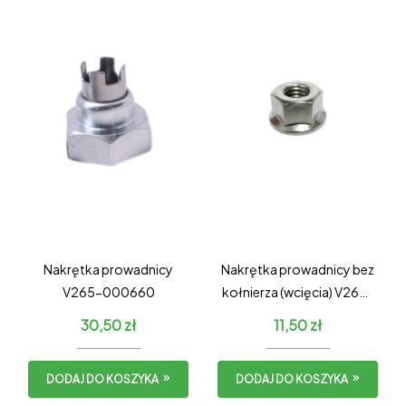
Nakrętka prowadnicy
Nakrętka prowadnicy bez
V265-000660
kołnierza (wcięcia) V265-
000200
30,50
zł
11,50
zł
DODAJ DO KOSZYKA
DODAJ DO KOSZYKA