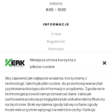
Sobota:
8:00 – 13:00
INFORMACJE
O Nas
Regulamin
Płatności
Polityka prywatności
Niniejsza strona korzysta z
Kontakt
plików cookie
Metody Wysyłki
Aby zapewnić jak najlepsze wrażenia, korzystamy z
technologii, takich jak pliki cookie, do przechowywania i/lub
TWOJE KONTO
uzyskiwania dostępu do informacji o urządzeniu. Zgoda na te
technologie pozwoli nam przetwarzać dane, takie jak
Dane Osobowe
zachowanie podczas przeglądania lub unikalne identyfikatory
Zamówienia
na tej stronie. Brak wyrażenia zgody lub wycofanie zgody
może niekorzystnie wpłynąć na niektóre cechy i funkcje.
Adresy