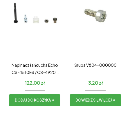
Napinacz łańcucha Echo
Śruba V804-000000
CS-4510ES / CS-4920 /
Shindaiwa 451s / 493 –
122,00
zł
3,20
zł
KOMPLETNY
DODAJ DO KOSZYKA
DOWIEDZ SIĘ WIĘCEJ