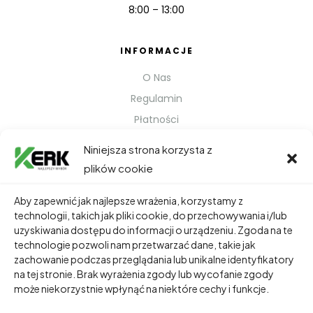
8:00 – 13:00
INFORMACJE
O Nas
Regulamin
Płatności
Polityka prywatności
Niniejsza strona korzysta z
Kontakt
plików cookie
Metody Wysyłki
Aby zapewnić jak najlepsze wrażenia, korzystamy z
technologii, takich jak pliki cookie, do przechowywania i/lub
TWOJE KONTO
uzyskiwania dostępu do informacji o urządzeniu. Zgoda na te
technologie pozwoli nam przetwarzać dane, takie jak
Dane Osobowe
zachowanie podczas przeglądania lub unikalne identyfikatory
Zamówienia
na tej stronie. Brak wyrażenia zgody lub wycofanie zgody
może niekorzystnie wpłynąć na niektóre cechy i funkcje.
Adresy