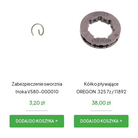
Zabezpieczenie sworznia
Kółko pływające
tłoka V580-000010
OREGON .325 7z / 11892
3,20
zł
38,00
zł
DODAJ DO KOSZYKA
DODAJ DO KOSZYKA