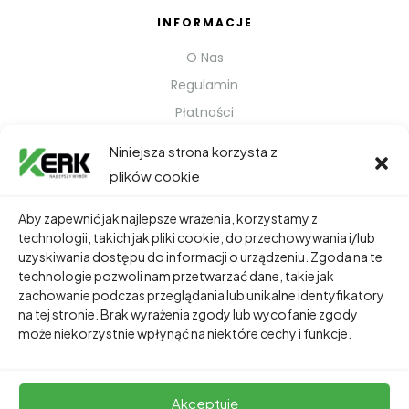
INFORMACJE
O Nas
Regulamin
Płatności
Polityka prywatności
Niniejsza strona korzysta z
Kontakt
plików cookie
Metody Wysyłki
Aby zapewnić jak najlepsze wrażenia, korzystamy z
technologii, takich jak pliki cookie, do przechowywania i/lub
TWOJE KONTO
uzyskiwania dostępu do informacji o urządzeniu. Zgoda na te
technologie pozwoli nam przetwarzać dane, takie jak
Dane Osobowe
zachowanie podczas przeglądania lub unikalne identyfikatory
Zamówienia
na tej stronie. Brak wyrażenia zgody lub wycofanie zgody
może niekorzystnie wpłynąć na niektóre cechy i funkcje.
Adresy
Akceptuję