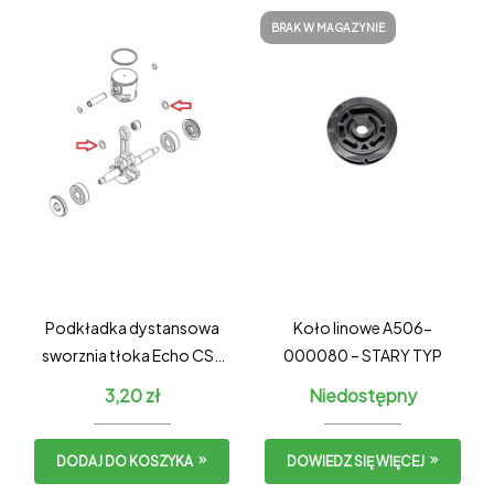
BRAK W MAGAZYNIE
Podkładka dystansowa
Koło linowe A506-
sworznia tłoka Echo CS-
000080 – STARY TYP
3510ES / Shindaiwa
3,20
zł
Niedostępny
341AC
DODAJ DO KOSZYKA
DOWIEDZ SIĘ WIĘCEJ