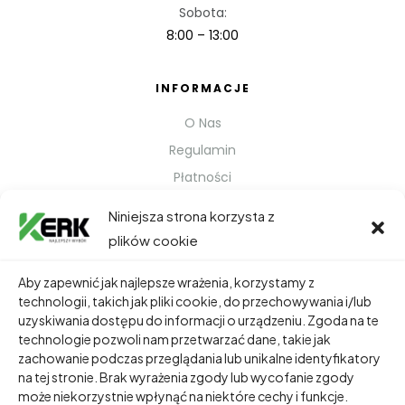
Sobota:
8:00 – 13:00
INFORMACJE
O Nas
Regulamin
Płatności
Polityka prywatności
Niniejsza strona korzysta z
Kontakt
plików cookie
Metody Wysyłki
Aby zapewnić jak najlepsze wrażenia, korzystamy z
technologii, takich jak pliki cookie, do przechowywania i/lub
TWOJE KONTO
uzyskiwania dostępu do informacji o urządzeniu. Zgoda na te
technologie pozwoli nam przetwarzać dane, takie jak
Dane Osobowe
zachowanie podczas przeglądania lub unikalne identyfikatory
Zamówienia
na tej stronie. Brak wyrażenia zgody lub wycofanie zgody
może niekorzystnie wpłynąć na niektóre cechy i funkcje.
Adresy