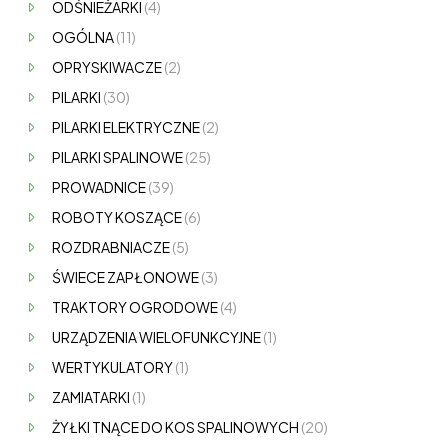
ODŚNIEŻARKI
(4)
OGÓLNA
(11)
OPRYSKIWACZE
(2)
PILARKI
(30)
PILARKI ELEKTRYCZNE
(2)
PILARKI SPALINOWE
(25)
PROWADNICE
(39)
ROBOTY KOSZĄCE
(6)
ROZDRABNIACZE
(5)
ŚWIECE ZAPŁONOWE
(3)
TRAKTORY OGRODOWE
(4)
URZĄDZENIA WIELOFUNKCYJNE
(1)
WERTYKULATORY
(1)
ZAMIATARKI
(1)
ŻYŁKI TNĄCE DO KOS SPALINOWYCH
(20)