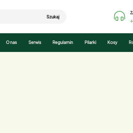
Z
Szukaj
+
O nas
Serwis
Regulamin
Pilarki
Kosy
R