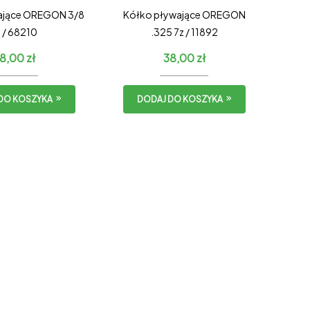
ające OREGON 3/8
Kółko pływające OREGON
 / 68210
.325 7z / 11892
8,00
zł
38,00
zł
DO KOSZYKA
DODAJ DO KOSZYKA