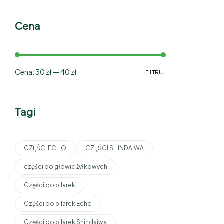
Cena
Cena:
30 zł
—
40 zł
FILTRUJ
Tagi
CZĘŚCI ECHO
CZĘŚCI SHINDAIWA
części do głowic żyłkowych
Części do pilarek
Części do pilarek Echo
Części do pilarek Shindaiwa