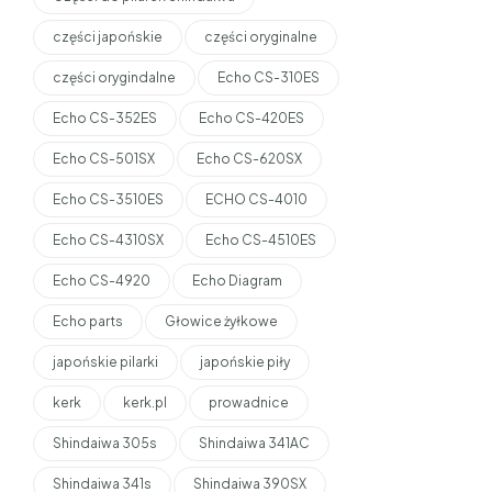
części japońskie
części oryginalne
części orygindalne
Echo CS-310ES
Echo CS-352ES
Echo CS-420ES
Echo CS-501SX
Echo CS-620SX
Echo CS-3510ES
ECHO CS-4010
Echo CS-4310SX
Echo CS-4510ES
Echo CS-4920
Echo Diagram
Echo parts
Głowice żyłkowe
japońskie pilarki
japońskie piły
kerk
kerk.pl
prowadnice
Shindaiwa 305s
Shindaiwa 341AC
Shindaiwa 341s
Shindaiwa 390SX