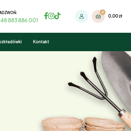
ADZWOŃ:
0
0,00
zł
48 883 886 001
ozkładówki
Kontakt