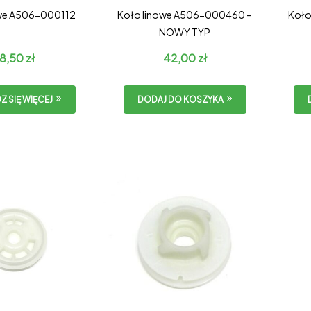
owe A506-000112
Koło linowe A506-000460 –
Koło
NOWY TYP
8,50
zł
42,00
zł
 SIĘ WIĘCEJ
DODAJ DO KOSZYKA