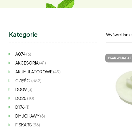
Kategorie
Wyświetlanie
A074
(6)
BRAK W MAGAZ
AKCESORIA
(41)
AKUMULATOROWE
(49)
CZĘŚCI
(382)
D009
(3)
D025
(10)
D176
(1)
DMUCHAWY
(8)
FISKARS
(36)