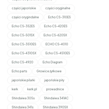
części japońskie
części oryginalne
części orygindalne
Echo CS-310ES
Echo CS-352ES
Echo CS-420ES
Echo CS-501SX
Echo CS-620SX
Echo CS-3510ES
ECHO CS-4010
Echo CS-4310SX
Echo CS-4510ES
Echo CS-4920
Echo Diagram
Echo parts
Głowice żyłkowe
japońskie pilarki
japońskie piły
kerk
kerk.pl
prowadnice
Shindaiwa 305s
Shindaiwa 341AC
Shindaiwa 341s
Shindaiwa 390SX