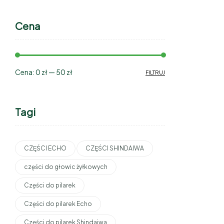
Cena
Cena:
0 zł
—
50 zł
FILTRUJ
Tagi
CZĘŚCI ECHO
CZĘŚCI SHINDAIWA
części do głowic żyłkowych
Części do pilarek
Części do pilarek Echo
Części do pilarek Shindaiwa