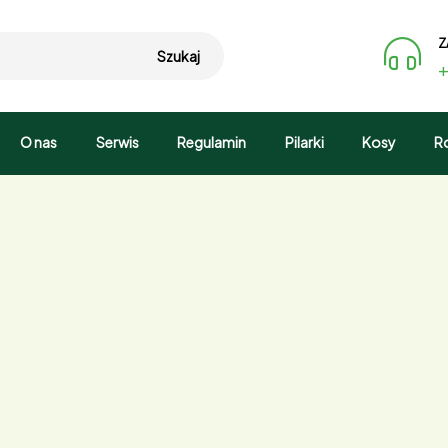
Z
Szukaj
+
O nas
Serwis
Regulamin
Pilarki
Kosy
R