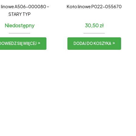
 linowe A506-000080 –
Koło linowe P022-055670
STARY TYP
Niedostępny
30,50
zł
DOWIEDZ SIĘ WIĘCEJ
DODAJ DO KOSZYKA