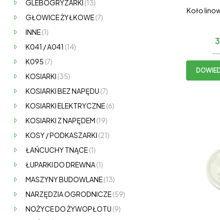
GLEBOGRYZARKI
(13)
Koło lin
GŁOWICE ŻYŁKOWE
(7)
INNE
(1)
3
K041 / A041
(14)
K095
(7)
DOWIEDZ
KOSIARKI
(35)
KOSIARKI BEZ NAPĘDU
(7)
KOSIARKI ELEKTRYCZNE
(6)
KOSIARKI Z NAPĘDEM
(19)
KOSY / PODKASZARKI
(21)
ŁAŃCUCHY TNĄCE
(1)
ŁUPARKI DO DREWNA
(1)
MASZYNY BUDOWLANE
(13)
NARZĘDZIA OGRODNICZE
(59)
NOŻYCE DO ŻYWOPŁOTU
(9)