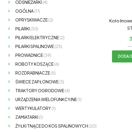
ODŚNIEŻARKI
(4)
OGÓLNA
(11)
OPRYSKIWACZE
(2)
Koło lino
ST
PILARKI
(30)
PILARKI ELEKTRYCZNE
(2)
3
PILARKI SPALINOWE
(25)
PROWADNICE
(39)
DODAJ 
ROBOTY KOSZĄCE
(6)
ROZDRABNIACZE
(5)
ŚWIECE ZAPŁONOWE
(3)
TRAKTORY OGRODOWE
(4)
URZĄDZENIA WIELOFUNKCYJNE
(1)
WERTYKULATORY
(1)
ZAMIATARKI
(1)
ŻYŁKI TNĄCE DO KOS SPALINOWYCH
(20)