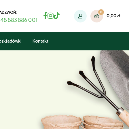
ADZWOŃ:
0
0,00
zł
48 883 886 001
ozkładówki
Kontakt