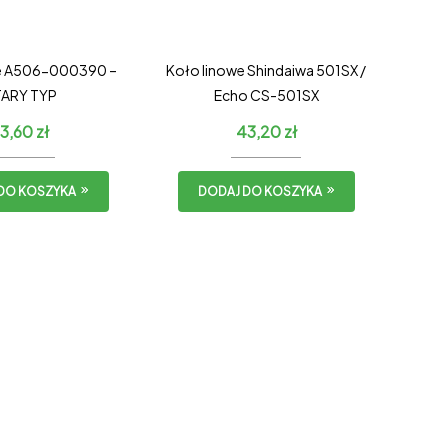
we A506-000390 –
Koło linowe Shindaiwa 501SX /
ARY TYP
Echo CS-501SX
3,60
zł
43,20
zł
DO KOSZYKA
DODAJ DO KOSZYKA