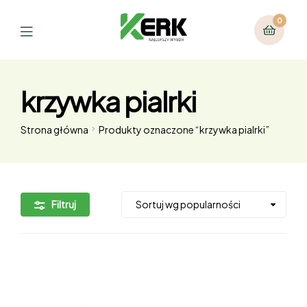
0
krzywka pialrki
Strona główna
Produkty oznaczone “krzywka pialrki”
Filtruj