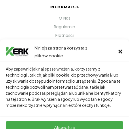
INFORMACJE
O Nas
Regulamin
Płatności
Polityka prywatności
Niniejsza strona korzysta z
Kontakt
plików cookie
Metody Wysyłki
Aby zapewnić jak najlepsze wrażenia, korzystamy z
technologii, takich jak pliki cookie, do przechowywania i/lub
TWOJE KONTO
uzyskiwania dostępu do informacji o urządzeniu. Zgoda na te
technologie pozwoli nam przetwarzać dane, takie jak
Dane Osobowe
zachowanie podczas przeglądania lub unikalne identyfikatory
Zamówienia
na tej stronie. Brak wyrażenia zgody lub wycofanie zgody
może niekorzystnie wpłynąć na niektóre cechy i funkcje.
Adresy
Akceptuję