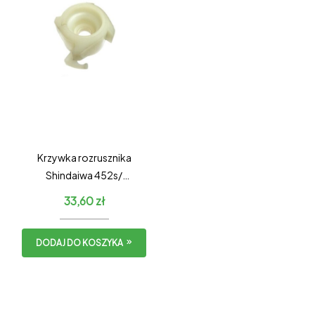
Krzywka rozrusznika
Shindaiwa 452s/
Shindaiwa 390SX – BIAŁA
33,60
zł
DODAJ DO KOSZYKA