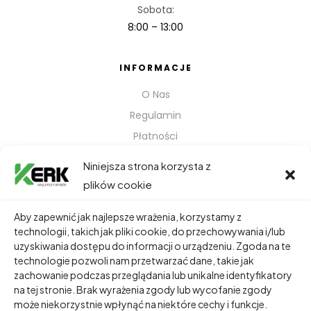
Sobota:
8:00 – 13:00
INFORMACJE
O Nas
Regulamin
Płatności
Polityka prywatności
Niniejsza strona korzysta z
Kontakt
plików cookie
Metody Wysyłki
Aby zapewnić jak najlepsze wrażenia, korzystamy z
technologii, takich jak pliki cookie, do przechowywania i/lub
TWOJE KONTO
uzyskiwania dostępu do informacji o urządzeniu. Zgoda na te
technologie pozwoli nam przetwarzać dane, takie jak
Dane Osobowe
zachowanie podczas przeglądania lub unikalne identyfikatory
Zamówienia
na tej stronie. Brak wyrażenia zgody lub wycofanie zgody
może niekorzystnie wpłynąć na niektóre cechy i funkcje.
Adresy