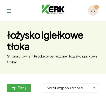
0
łożysko igiełkowe
tłoka
Strona główna
Produkty oznaczone “łożysko igiełkowe
tłoka”
Filtruj