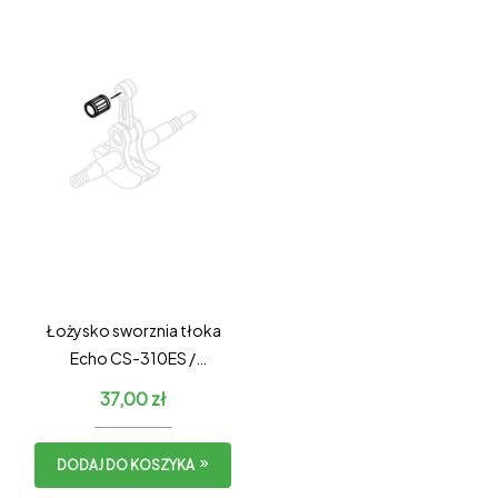
Łożysko sworznia tłoka
Echo CS-310ES /
Shindaiwa 305s
37,00
zł
DODAJ DO KOSZYKA