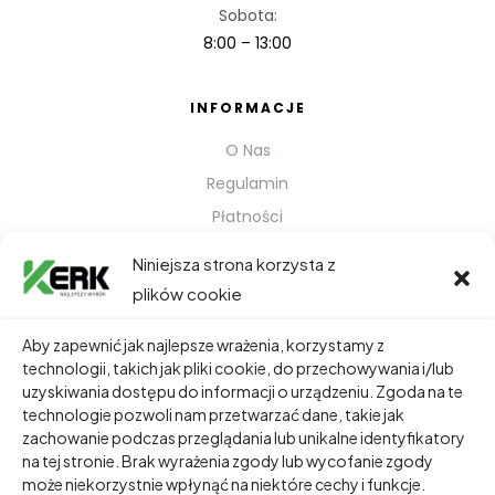
Sobota:
8:00 – 13:00
INFORMACJE
O Nas
Regulamin
Płatności
Polityka prywatności
Niniejsza strona korzysta z
Kontakt
plików cookie
Metody Wysyłki
Aby zapewnić jak najlepsze wrażenia, korzystamy z
technologii, takich jak pliki cookie, do przechowywania i/lub
TWOJE KONTO
uzyskiwania dostępu do informacji o urządzeniu. Zgoda na te
technologie pozwoli nam przetwarzać dane, takie jak
Dane Osobowe
zachowanie podczas przeglądania lub unikalne identyfikatory
Zamówienia
na tej stronie. Brak wyrażenia zgody lub wycofanie zgody
może niekorzystnie wpłynąć na niektóre cechy i funkcje.
Adresy