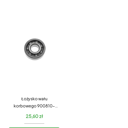
Łożysko wału
korbowego 900810-
36202
25,60
zł