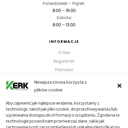
Poniedziałek – Piątek:
8:00 – 16:00
Sobota:
8:00 – 13:00
INFORMACJE
O Nas
Regulamin
Płatności
Polityka prywatności
Niniejsza strona korzysta z
Kontakt
plików cookie
Metody Wysyłki
Aby zapewnić jak najlepsze wrażenia, korzystamy z
technologii, takich jak pliki cookie, do przechowywania i/lub
TWOJE KONTO
uzyskiwania dostępu do informacji o urządzeniu. Zgoda na te
technologie pozwoli nam przetwarzać dane, takie jak
Dane Osobowe
zachowanie podczas przeglądania lub unikalne identyfikatory