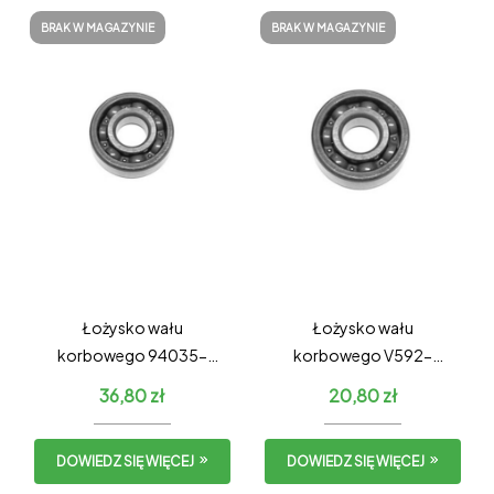
BRAK W MAGAZYNIE
BRAK W MAGAZYNIE
Łożysko wału
Łożysko wału
korbowego 94035-
korbowego V592-
36201
000290
36,80
zł
20,80
zł
DOWIEDZ SIĘ WIĘCEJ
DOWIEDZ SIĘ WIĘCEJ