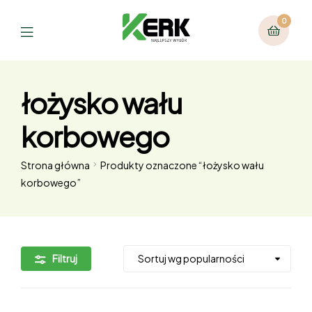
0
łożysko wału
korbowego
Strona główna
Produkty oznaczone “łożysko wału
korbowego”
Filtruj