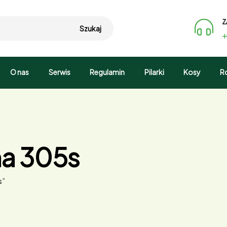
Z
Szukaj
+
O nas
Serwis
Regulamin
Pilarki
Kosy
R
ha 305s
s”