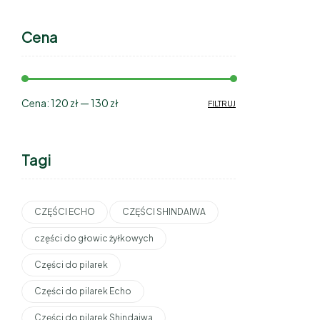
Cena
Cena:
120 zł
—
130 zł
FILTRUJ
Tagi
CZĘŚCI ECHO
CZĘŚCI SHINDAIWA
części do głowic żyłkowych
Części do pilarek
Części do pilarek Echo
Części do pilarek Shindaiwa