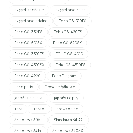
części japońskie
części oryginalne
części orygindalne
Echo CS-310ES
Echo CS-352ES
Echo CS-420ES
Echo CS-501SX
Echo CS-620SX
Echo CS-3510ES
ECHO CS-4010
Echo CS-4310SX
Echo CS-4510ES
Echo CS-4920
Echo Diagram
Echo parts
Głowice żyłkowe
japońskie pilarki
japońskie piły
kerk
kerk.pl
prowadnice
Shindaiwa 305s
Shindaiwa 341AC
Shindaiwa 341s
Shindaiwa 390SX