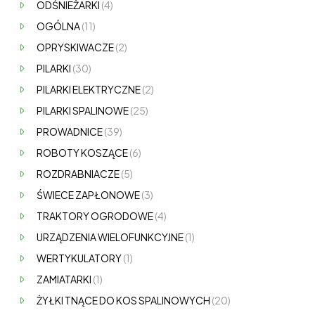
ODŚNIEŻARKI
(4)
OGÓLNA
(11)
OPRYSKIWACZE
(2)
PILARKI
(30)
PILARKI ELEKTRYCZNE
(2)
PILARKI SPALINOWE
(25)
PROWADNICE
(39)
ROBOTY KOSZĄCE
(6)
ROZDRABNIACZE
(5)
ŚWIECE ZAPŁONOWE
(3)
TRAKTORY OGRODOWE
(4)
URZĄDZENIA WIELOFUNKCYJNE
(1)
WERTYKULATORY
(1)
ZAMIATARKI
(1)
ŻYŁKI TNĄCE DO KOS SPALINOWYCH
(20)