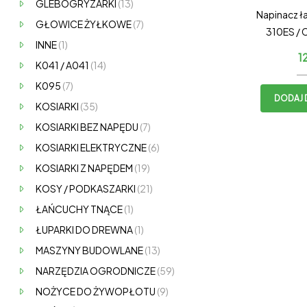
GLEBOGRYZARKI
(13)
Napinacz ł
GŁOWICE ŻYŁKOWE
(7)
310ES / 
INNE
(1)
3510ES / 
1
K041 / A041
(14)
341AC 
K095
(7)
DODAJ 
KOSIARKI
(35)
KOSIARKI BEZ NAPĘDU
(7)
KOSIARKI ELEKTRYCZNE
(6)
KOSIARKI Z NAPĘDEM
(19)
KOSY / PODKASZARKI
(21)
ŁAŃCUCHY TNĄCE
(1)
ŁUPARKI DO DREWNA
(1)
MASZYNY BUDOWLANE
(13)
NARZĘDZIA OGRODNICZE
(59)
NOŻYCE DO ŻYWOPŁOTU
(9)