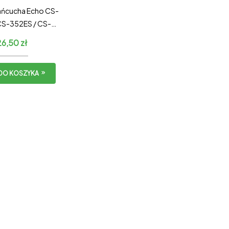
ańcucha Echo CS-
CS-352ES / CS-
Shindaiwa 305s /
26,50
zł
– KOMPLETNY
DO KOSZYKA