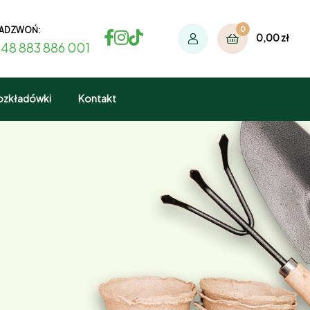
ADZWOŃ:
0
0,00
zł
48 883 886 001
ozkładówki
Kontakt