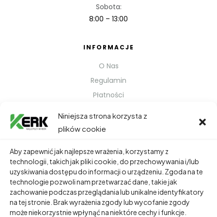
Sobota:
8:00 – 13:00
INFORMACJE
O Nas
Regulamin
Płatności
Polityka prywatności
Niniejsza strona korzysta z
Kontakt
plików cookie
Metody Wysyłki
Aby zapewnić jak najlepsze wrażenia, korzystamy z
technologii, takich jak pliki cookie, do przechowywania i/lub
TWOJE KONTO
uzyskiwania dostępu do informacji o urządzeniu. Zgoda na te
technologie pozwoli nam przetwarzać dane, takie jak
Dane Osobowe
zachowanie podczas przeglądania lub unikalne identyfikatory
Zamówienia
na tej stronie. Brak wyrażenia zgody lub wycofanie zgody
może niekorzystnie wpłynąć na niektóre cechy i funkcje.
Adresy