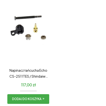
Napinacz łańcucha Echo
CS-2511TES / Shindaiwa
251Ts – KOMPLETNY
117,00
zł
DODAJ DO KOSZYKA