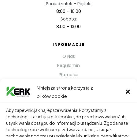
Poniedziałek – Piątek:
8:00 – 16:00
Sobota:
8:00 – 13:00
INFORMACJE
O Nas
Regulamin
Płatności
Polityka prywatności
Niniejsza strona korzysta z
Kontakt
plików cookie
Metody Wysyłki
Aby zapewnić jak najlepsze wrażenia, korzystamy z
technologii, takich jak pliki cookie, do przechowywania i/lub
TWOJE KONTO
uzyskiwania dostępu do informacji o urządzeniu. Zgoda na te
technologie pozwoli nam przetwarzać dane, takie jak
Dane Osobowe
zachowanie podczas przeglądania lub unikalne identyfikatory