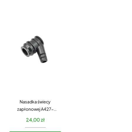
Nasadka świecy
zapłonowej A427-
000060
24,00
zł