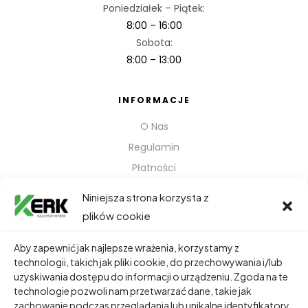
Poniedziałek – Piątek:
8:00 – 16:00
Sobota:
8:00 – 13:00
INFORMACJE
O Nas
Regulamin
Płatności
Polityka prywatności
Niniejsza strona korzysta z
Kontakt
plików cookie
Metody Wysyłki
Aby zapewnić jak najlepsze wrażenia, korzystamy z
technologii, takich jak pliki cookie, do przechowywania i/lub
TWOJE KONTO
uzyskiwania dostępu do informacji o urządzeniu. Zgoda na te
technologie pozwoli nam przetwarzać dane, takie jak
Dane Osobowe
zachowanie podczas przeglądania lub unikalne identyfikatory