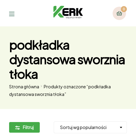
0
podkładka
dystansowa sworznia
tłoka
Strona główna
Produkty oznaczone “podkładka
dystansowa sworznia tłoka”
Filtruj