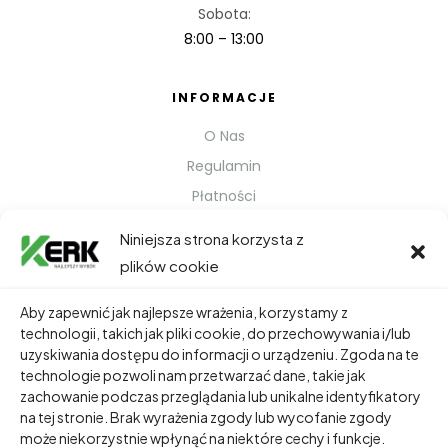
Sobota:
8:00 – 13:00
INFORMACJE
O Nas
Regulamin
Płatności
Polityka prywatności
Niniejsza strona korzysta z
Kontakt
plików cookie
Metody Wysyłki
Aby zapewnić jak najlepsze wrażenia, korzystamy z
technologii, takich jak pliki cookie, do przechowywania i/lub
TWOJE KONTO
uzyskiwania dostępu do informacji o urządzeniu. Zgoda na te
technologie pozwoli nam przetwarzać dane, takie jak
Dane Osobowe
zachowanie podczas przeglądania lub unikalne identyfikatory
Zamówienia
na tej stronie. Brak wyrażenia zgody lub wycofanie zgody
może niekorzystnie wpłynąć na niektóre cechy i funkcje.
Adresy