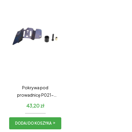
Pokrywa pod
prowadnicę P021-
037221
43,20
zł
DODAJ DO KOSZYKA