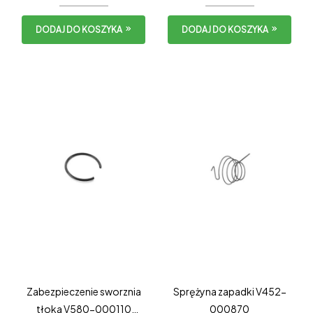
DODAJ DO KOSZYKA
DODAJ DO KOSZYKA
Zabezpieczenie sworznia
Sprężyna zapadki V452-
tłoka V580-000110
000870