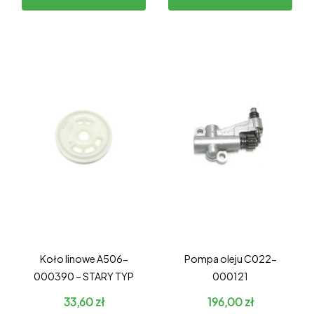
Koło linowe A506-
Pompa oleju C022-
000390 – STARY TYP
000121
33,60
zł
196,00
zł