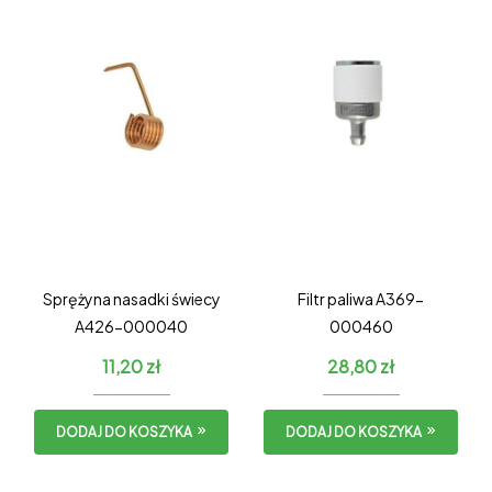
Sprężyna nasadki świecy
Filtr paliwa A369-
A426-000040
000460
11,20
zł
28,80
zł
DODAJ DO KOSZYKA
DODAJ DO KOSZYKA