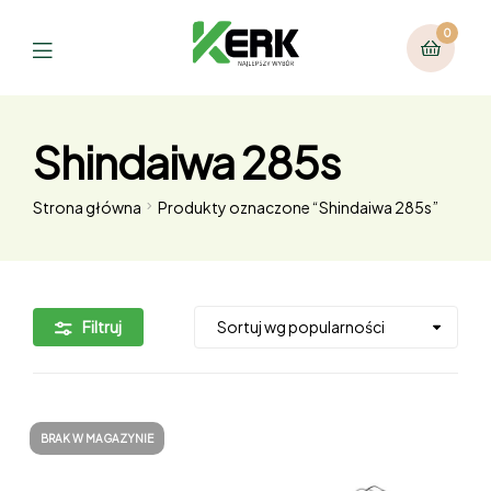
0
Shindaiwa 285s
Strona główna
Produkty oznaczone “Shindaiwa 285s”
Filtruj
BRAK W MAGAZYNIE