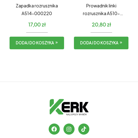
Zapadka rozrusznika
Prowadnik linki
A514-000220
rozrusznika A510-
000130
17,00
zł
20,80
zł
DODAJ DO KOSZYKA
DODAJ DO KOSZYKA