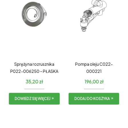
Sprężyna rozrusznika
Pompa oleju C022-
P022-006250 – PŁASKA
000221
35,20
zł
196,00
zł
DOWIEDZ SIĘ WIĘCEJ
DODAJ DO KOSZYKA