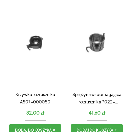
Krzywka rozrusznika
Sprężyna wspomagająca
A507-000050
rozrusznika P022-
035120 – STARY TYP
32,00
zł
41,60
zł
DODAJ DO KOSZYKA
DODAJ DO KOSZYKA