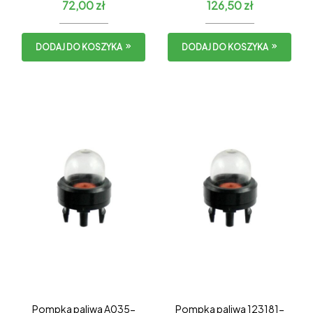
72,00
zł
126,50
zł
305s / 341AC –
KOMPLETNY
DODAJ DO KOSZYKA
DODAJ DO KOSZYKA
Pompka paliwa A035-
Pompka paliwa 123181-