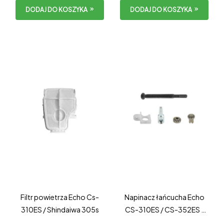
DODAJ DO KOSZYKA
DODAJ DO KOSZYKA
Filtr powietrza Echo Cs-
Napinacz łańcucha Echo
310ES / Shindaiwa 305s
CS-310ES / CS-352ES /
CS-3510ES / Shindaiwa