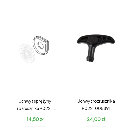
Uchwyt sprężyny
Uchwyt rozrusznika
rozrusznika P022-
P022-005891
033280
14,50
zł
24,00
zł