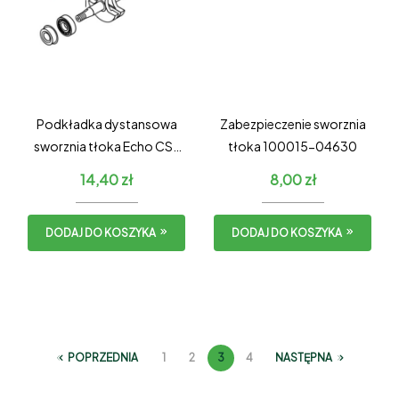
Podkładka dystansowa
Zabezpieczenie sworznia
sworznia tłoka Echo CS-
tłoka 100015-04630
310ES / Shindaiwa 305s
14,40
zł
8,00
zł
DODAJ DO KOSZYKA
DODAJ DO KOSZYKA
POPRZEDNIA
1
2
3
4
NASTĘPNA