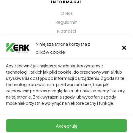
INFORMACJE
O Nas
Regulamin
Płatności
Polityka prywatności
Niniejsza strona korzysta z
Kontakt
plików cookie
Metody Wysyłki
Aby zapewnić jak najlepsze wrażenia, korzystamy z
technologii, takich jak pliki cookie, do przechowywania i/lub
TWOJE KONTO
uzyskiwania dostępu do informacji o urządzeniu. Zgoda na te
technologie pozwoli nam przetwarzać dane, takie jak
Dane Osobowe
zachowanie podczas przeglądania lub unikalne identyfikatory
Zamówienia
na tej stronie. Brak wyrażenia zgody lub wycofanie zgody
może niekorzystnie wpłynąć na niektóre cechy i funkcje.
Adresy
Akceptuję