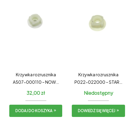
Krzywka rozrusznika
Krzywka rozrusznika
A507-000110 – NOWY
P022-022000 – STARY
TYP
TYP
32,00
zł
Niedostępny
DODAJ DO KOSZYKA
DOWIEDZ SIĘ WIĘCEJ