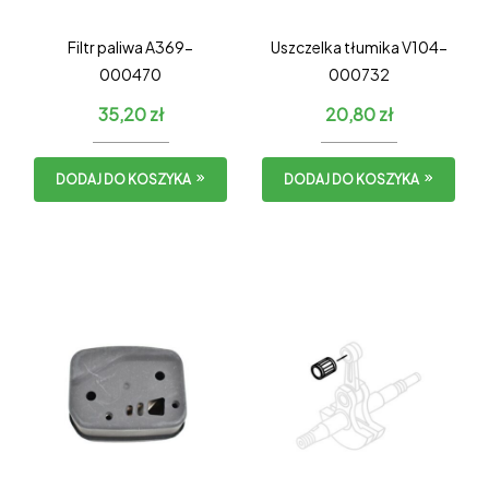
Filtr paliwa A369-
Uszczelka tłumika V104-
000470
000732
35,20
zł
20,80
zł
DODAJ DO KOSZYKA
DODAJ DO KOSZYKA