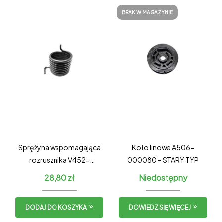
BRAK W MAGAZYNIE
Sprężyna wspomagająca
Koło linowe A506-
rozrusznika V452-
000080 – STARY TYP
000220 – STARY TYP
28,80
zł
Niedostępny
DODAJ DO KOSZYKA
DOWIEDZ SIĘ WIĘCEJ