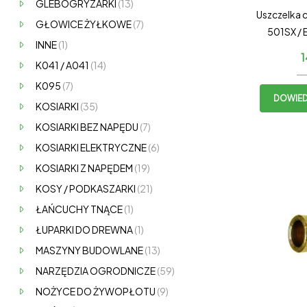
GLEBOGRYZARKI
(13)
Uszczelka c
GŁOWICE ŻYŁKOWE
(7)
501SX /
INNE
(1)
1
K041 / A041
(14)
K095
(7)
DOWIEDZ
KOSIARKI
(35)
KOSIARKI BEZ NAPĘDU
(7)
KOSIARKI ELEKTRYCZNE
(6)
KOSIARKI Z NAPĘDEM
(19)
KOSY / PODKASZARKI
(21)
ŁAŃCUCHY TNĄCE
(1)
ŁUPARKI DO DREWNA
(1)
MASZYNY BUDOWLANE
(13)
NARZĘDZIA OGRODNICZE
(59)
NOŻYCE DO ŻYWOPŁOTU
(9)