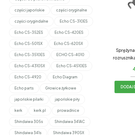
części japońskie
części oryginalne
części orygindalne
Echo CS-310ES
Echo CS-352ES
Echo CS-420ES
Echo CS-501SX
Echo CS-620SX
Sprężyn
Echo CS-3510ES
ECHO CS-4010
rozruszni
ST
Echo CS-4310SX
Echo CS-4510ES
Echo CS-4920
Echo Diagram
DODAJ 
Echo parts
Głowice żyłkowe
japońskie pilarki
japońskie piły
kerk
kerk.pl
prowadnice
Shindaiwa 305s
Shindaiwa 341AC
Shindaiwa 341s
Shindaiwa 390SX