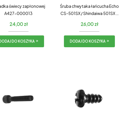
adka świecy zapłonowej
Śruba chwytaka łańcucha Echo
A427-000013
CS-501SX / Shindaiwa 501SX –
STARY TYP ZESTAW
24,00
zł
26,00
zł
DODAJ DO KOSZYKA
DODAJ DO KOSZYKA