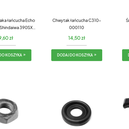
taka łańcucha Echo
Chwytak łańcucha C310-
Ś
Shindaiwa 390SX /
000110
daiwa 501SX
9,60
zł
14,50
zł
DO KOSZYKA
DODAJ DO KOSZYKA