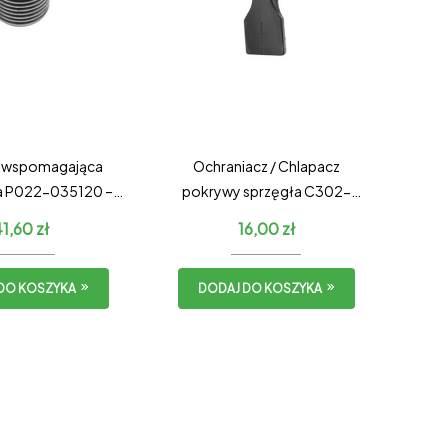
a wspomagająca
Ochraniacz / Chlapacz
ka P022-035120 –
pokrywy sprzęgła C302-
ARY TYP
000030
41,60
zł
16,00
zł
DO KOSZYKA
DODAJ DO KOSZYKA