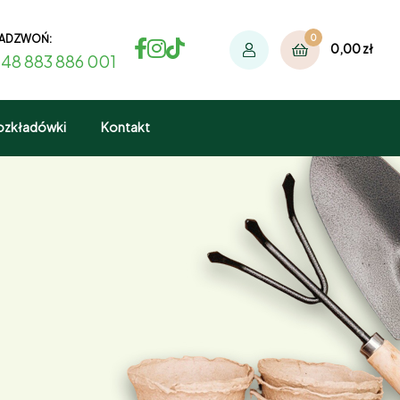
ADZWOŃ:
0
0,00
zł
48 883 886 001
ozkładówki
Kontakt