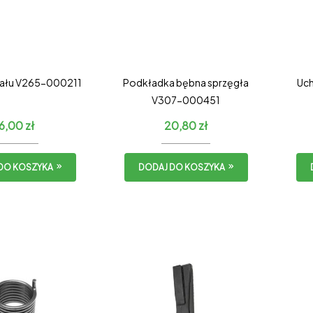
wału V265-000211
Podkładka bębna sprzęgła
Uch
V307-000451
16,00
zł
20,80
zł
DO KOSZYKA
DODAJ DO KOSZYKA