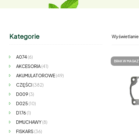
Kategorie
Wyświetlanie
A074
(6)
BRAK W MAGAZ
AKCESORIA
(41)
AKUMULATOROWE
(49)
CZĘŚCI
(382)
D009
(3)
D025
(10)
D176
(1)
DMUCHAWY
(8)
FISKARS
(36)