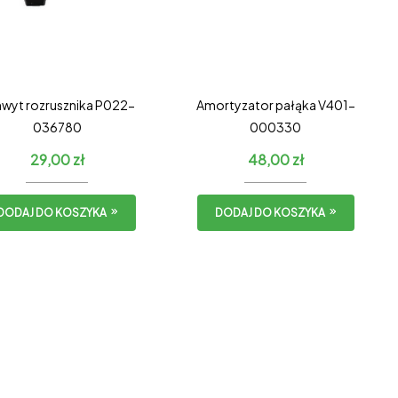
wyt rozrusznika P022-
Amortyzator pałąka V401-
036780
000330
29,00
zł
48,00
zł
DODAJ DO KOSZYKA
DODAJ DO KOSZYKA