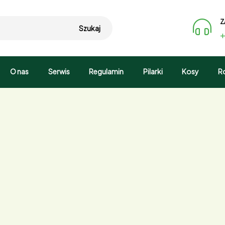
Z
Szukaj
+
O nas
Serwis
Regulamin
Pilarki
Kosy
R