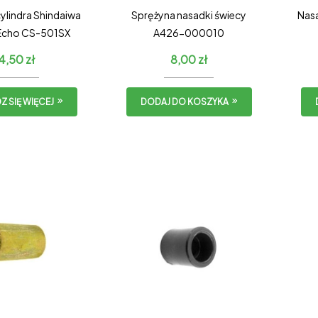
ylindra Shindaiwa
Sprężyna nasadki świecy
Nas
 Echo CS-501SX
A426-000010
4,50
zł
8,00
zł
 SIĘ WIĘCEJ
DODAJ DO KOSZYKA