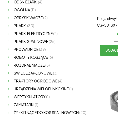
ODŚNIEŻARKI
(4)
OGÓLNA
(11)
OPRYSKIWACZE
(2)
Tuleja chwy
CS-501SX / 
PILARKI
(30)
Shin
PILARKI ELEKTRYCZNE
(2)
PILARKI SPALINOWE
(25)
PROWADNICE
(39)
DODAJ 
ROBOTY KOSZĄCE
(6)
ROZDRABNIACZE
(5)
ŚWIECE ZAPŁONOWE
(3)
TRAKTORY OGRODOWE
(4)
URZĄDZENIA WIELOFUNKCYJNE
(1)
WERTYKULATORY
(1)
ZAMIATARKI
(1)
ŻYŁKI TNĄCE DO KOS SPALINOWYCH
(20)