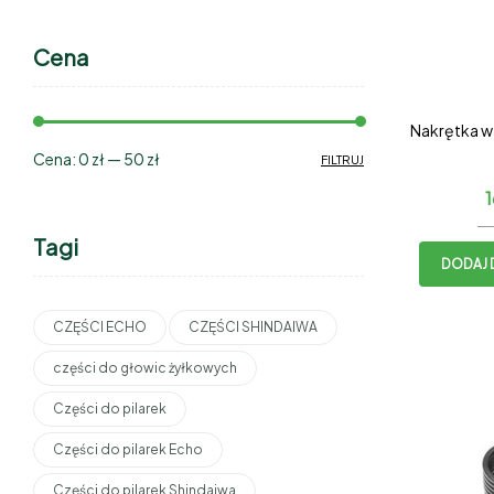
Cena
Nakrętka 
Cena:
0 zł
—
50 zł
FILTRUJ
Tagi
DODAJ 
CZĘŚCI ECHO
CZĘŚCI SHINDAIWA
części do głowic żyłkowych
Części do pilarek
Części do pilarek Echo
Części do pilarek Shindaiwa