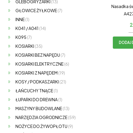
GLEBOGRYZARKI
(13)
Nasadka ś
GŁOWICE ŻYŁKOWE
(7)
A42
INNE
(1)
2
K041 / A041
(14)
K095
(7)
DODAJ 
KOSIARKI
(35)
KOSIARKI BEZ NAPĘDU
(7)
KOSIARKI ELEKTRYCZNE
(6)
KOSIARKI Z NAPĘDEM
(19)
KOSY / PODKASZARKI
(21)
ŁAŃCUCHY TNĄCE
(1)
ŁUPARKI DO DREWNA
(1)
MASZYNY BUDOWLANE
(13)
NARZĘDZIA OGRODNICZE
(59)
NOŻYCE DO ŻYWOPŁOTU
(9)