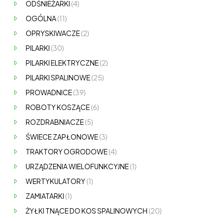
ODŚNIEŻARKI
(4)
OGÓLNA
(11)
OPRYSKIWACZE
(2)
PILARKI
(30)
PILARKI ELEKTRYCZNE
(2)
PILARKI SPALINOWE
(25)
PROWADNICE
(39)
ROBOTY KOSZĄCE
(6)
ROZDRABNIACZE
(5)
ŚWIECE ZAPŁONOWE
(3)
TRAKTORY OGRODOWE
(4)
URZĄDZENIA WIELOFUNKCYJNE
(1)
WERTYKULATORY
(1)
ZAMIATARKI
(1)
ŻYŁKI TNĄCE DO KOS SPALINOWYCH
(20)