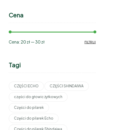
Cena
Cena:
20 zł
—
30 zł
FILTRUJ
Tagi
CZĘŚCI ECHO
CZĘŚCI SHINDAIWA
części do głowic żyłkowych
Części do pilarek
Części do pilarek Echo
Części do pilarek Shindaiwa