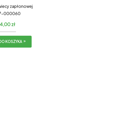
wiecy zapłonowej
7-000060
4,00
zł
DO KOSZYKA