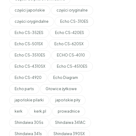
części japońskie
części oryginalne
części orygindalne
Echo CS-310ES
Echo CS-352ES
Echo CS-420ES
Echo CS-501SX
Echo CS-620SX
Echo CS-3510ES
ECHO CS-4010
Echo CS-4310SX
Echo CS-4510ES
Echo CS-4920
Echo Diagram
Echo parts
Głowice żyłkowe
japońskie pilarki
japońskie piły
kerk
kerk.pl
prowadnice
Shindaiwa 305s
Shindaiwa 341AC
Shindaiwa 341s
Shindaiwa 390SX