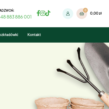
ADZWOŃ:
0
0,00
zł
48 883 886 001
ozkładówki
Kontakt