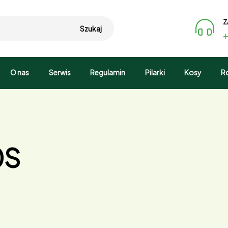
Z
Szukaj
+
O nas
Serwis
Regulamin
Pilarki
Kosy
R
0S