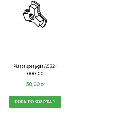
Piasta sprzęgła A552-
000100
50,00
zł
DODAJ DO KOSZYKA