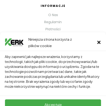
INFORMACJE
O Nas
Regulamin
Płatności
Polityka prywatności
Niniejsza strona korzysta z
Kontakt
plików cookie
Metody Wysyłki
Aby zapewnić jak najlepsze wrażenia, korzystamy z
technologii, takich jak pliki cookie, do przechowywania i/lub
TWOJE KONTO
uzyskiwania dostępu do informacji o urządzeniu. Zgoda na te
technologie pozwoli nam przetwarzać dane, takie jak
Dane Osobowe
zachowanie podczas przeglądania lub unikalne identyfikatory
Zamówienia
na tej stronie. Brak wyrażenia zgody lub wycofanie zgody
może niekorzystnie wpłynąć na niektóre cechy i funkcje.
Adresy
Akceptuję