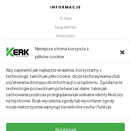
INFORMACJE
O Nas
Regulamin
Płatności
Polityka prywatności
Niniejsza strona korzysta z
Kontakt
plików cookie
Metody Wysyłki
Aby zapewnić jak najlepsze wrażenia, korzystamy z
technologii, takich jak pliki cookie, do przechowywania i/lub
TWOJE KONTO
uzyskiwania dostępu do informacji o urządzeniu. Zgoda na te
technologie pozwoli nam przetwarzać dane, takie jak
Dane Osobowe
zachowanie podczas przeglądania lub unikalne identyfikatory
Zamówienia
na tej stronie. Brak wyrażenia zgody lub wycofanie zgody
może niekorzystnie wpłynąć na niektóre cechy i funkcje.
Adresy
Akceptuję