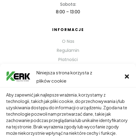
Sobota:
8:00 – 13:00
INFORMACJE
O Nas
Regulamin
Płatności
Polityka prywatności
Niniejsza strona korzysta z
Kontakt
plików cookie
Metody Wysyłki
Aby zapewnić jak najlepsze wrażenia, korzystamy z
technologii, takich jak pliki cookie, do przechowywania i/lub
TWOJE KONTO
uzyskiwania dostępu do informacji o urządzeniu. Zgoda na te
technologie pozwoli nam przetwarzać dane, takie jak
Dane Osobowe
zachowanie podczas przeglądania lub unikalne identyfikatory
Zamówienia
na tej stronie. Brak wyrażenia zgody lub wycofanie zgody
może niekorzystnie wpłynąć na niektóre cechy i funkcje.
Adresy