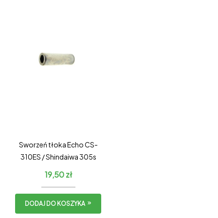
Sworzeń tłoka Echo CS-
310ES / Shindaiwa 305s
19,50
zł
DODAJ DO KOSZYKA