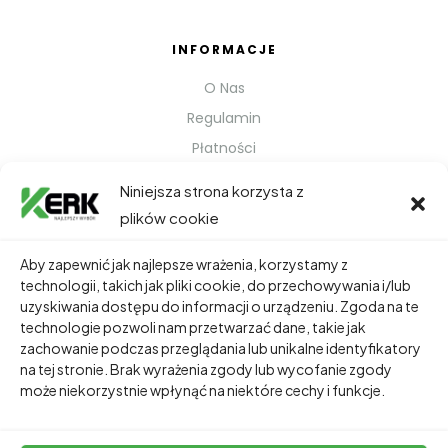
INFORMACJE
O Nas
Regulamin
Płatności
Polityka prywatności
Niniejsza strona korzysta z
Kontakt
plików cookie
Metody Wysyłki
Aby zapewnić jak najlepsze wrażenia, korzystamy z
technologii, takich jak pliki cookie, do przechowywania i/lub
TWOJE KONTO
uzyskiwania dostępu do informacji o urządzeniu. Zgoda na te
technologie pozwoli nam przetwarzać dane, takie jak
Dane Osobowe
zachowanie podczas przeglądania lub unikalne identyfikatory
Zamówienia
na tej stronie. Brak wyrażenia zgody lub wycofanie zgody
może niekorzystnie wpłynąć na niektóre cechy i funkcje.
Adresy