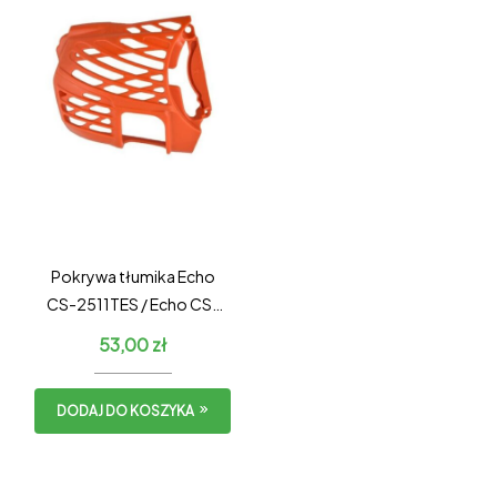
Pokrywa tłumika Echo
CS-2511TES / Echo CS-
2511WES
53,00
zł
DODAJ DO KOSZYKA