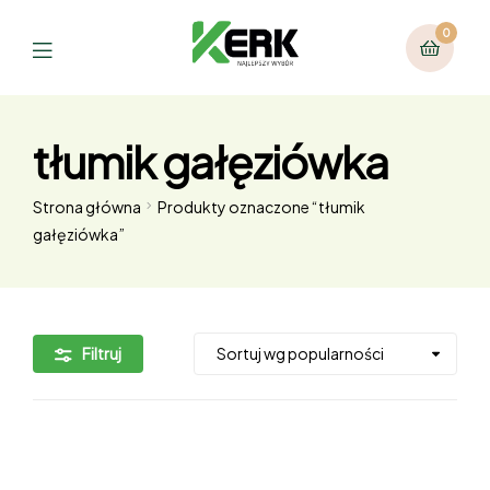
0
tłumik gałęziówka
Strona główna
Produkty oznaczone “tłumik
gałęziówka”
Filtruj