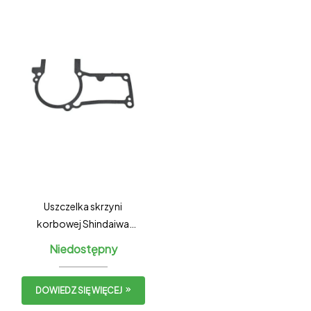
Uszczelka skrzyni
korbowej Shindaiwa
390SX
Niedostępny
DOWIEDZ SIĘ WIĘCEJ