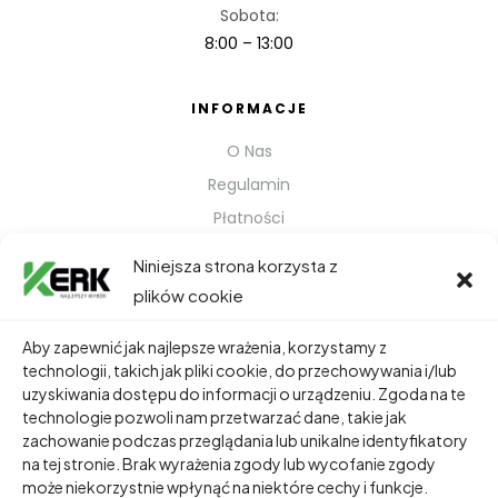
Sobota:
8:00 – 13:00
INFORMACJE
O Nas
Regulamin
Płatności
Polityka prywatności
Niniejsza strona korzysta z
Kontakt
plików cookie
Metody Wysyłki
Aby zapewnić jak najlepsze wrażenia, korzystamy z
technologii, takich jak pliki cookie, do przechowywania i/lub
TWOJE KONTO
uzyskiwania dostępu do informacji o urządzeniu. Zgoda na te
technologie pozwoli nam przetwarzać dane, takie jak
Dane Osobowe
zachowanie podczas przeglądania lub unikalne identyfikatory
Zamówienia
na tej stronie. Brak wyrażenia zgody lub wycofanie zgody
może niekorzystnie wpłynąć na niektóre cechy i funkcje.
Adresy