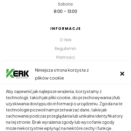
Sobota:
8:00 – 13:00
INFORMACJE
O Nas
Regulamin
Płatności
Polityka prywatności
Niniejsza strona korzysta z
Kontakt
plików cookie
Metody Wysyłki
Aby zapewnić jak najlepsze wrażenia, korzystamy z
technologii, takich jak pliki cookie, do przechowywania i/lub
TWOJE KONTO
uzyskiwania dostępu do informacji o urządzeniu. Zgoda na te
technologie pozwoli nam przetwarzać dane, takie jak
Dane Osobowe
zachowanie podczas przeglądania lub unikalne identyfikatory
Zamówienia
na tej stronie. Brak wyrażenia zgody lub wycofanie zgody
może niekorzystnie wpłynąć na niektóre cechy i funkcje.
Adresy