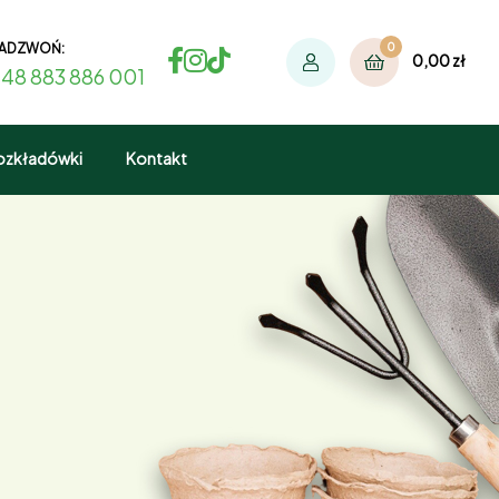
ADZWOŃ:
0
0,00
zł
48 883 886 001
ozkładówki
Kontakt