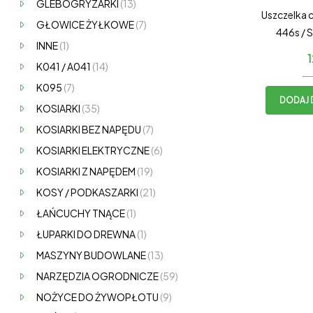
GLEBOGRYZARKI
(13)
Uszczelka c
GŁOWICE ŻYŁKOWE
(7)
446s / 
INNE
(1)
K041 / A041
(14)
K095
(7)
DODAJ 
KOSIARKI
(35)
KOSIARKI BEZ NAPĘDU
(7)
KOSIARKI ELEKTRYCZNE
(6)
KOSIARKI Z NAPĘDEM
(19)
KOSY / PODKASZARKI
(21)
ŁAŃCUCHY TNĄCE
(1)
ŁUPARKI DO DREWNA
(1)
MASZYNY BUDOWLANE
(13)
NARZĘDZIA OGRODNICZE
(59)
NOŻYCE DO ŻYWOPŁOTU
(9)