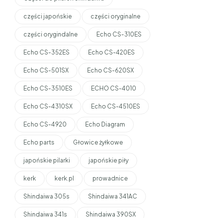
części japońskie
części oryginalne
części orygindalne
Echo CS-310ES
Echo CS-352ES
Echo CS-420ES
Echo CS-501SX
Echo CS-620SX
Echo CS-3510ES
ECHO CS-4010
Echo CS-4310SX
Echo CS-4510ES
Echo CS-4920
Echo Diagram
Echo parts
Głowice żyłkowe
japońskie pilarki
japońskie piły
kerk
kerk.pl
prowadnice
Shindaiwa 305s
Shindaiwa 341AC
Shindaiwa 341s
Shindaiwa 390SX