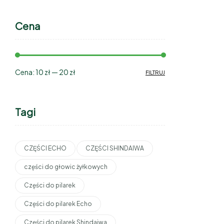
Cena
Cena:
10 zł
—
20 zł
FILTRUJ
Tagi
CZĘŚCI ECHO
CZĘŚCI SHINDAIWA
części do głowic żyłkowych
Części do pilarek
Części do pilarek Echo
Części do pilarek Shindaiwa