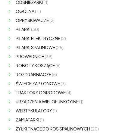
ODŚNIEŻARKI
(4)
OGÓLNA
(11)
OPRYSKIWACZE
(2)
PILARKI
(30)
PILARKI ELEKTRYCZNE
(2)
PILARKI SPALINOWE
(25)
PROWADNICE
(39)
ROBOTY KOSZĄCE
(6)
ROZDRABNIACZE
(5)
ŚWIECE ZAPŁONOWE
(3)
TRAKTORY OGRODOWE
(4)
URZĄDZENIA WIELOFUNKCYJNE
(1)
WERTYKULATORY
(1)
ZAMIATARKI
(1)
ŻYŁKI TNĄCE DO KOS SPALINOWYCH
(20)