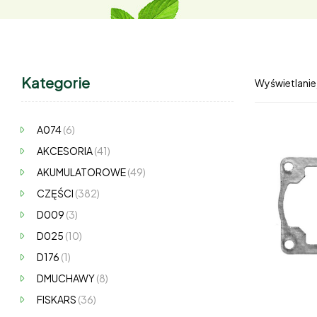
Kategorie
Wyświetlanie
A074
(6)
AKCESORIA
(41)
AKUMULATOROWE
(49)
CZĘŚCI
(382)
D009
(3)
D025
(10)
D176
(1)
DMUCHAWY
(8)
FISKARS
(36)