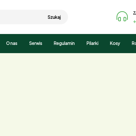
Z
Szukaj
+
O nas
Serwis
Regulamin
Pilarki
Kosy
R