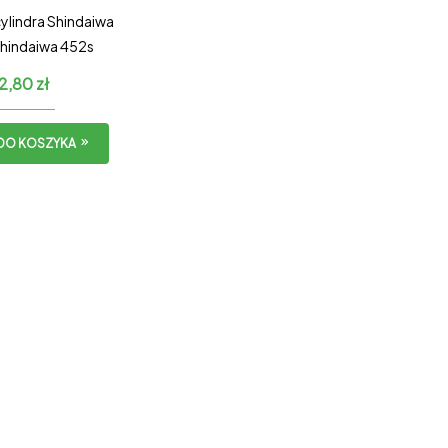
ylindra Shindaiwa
Shindaiwa 452s
12,80
zł
DO KOSZYKA