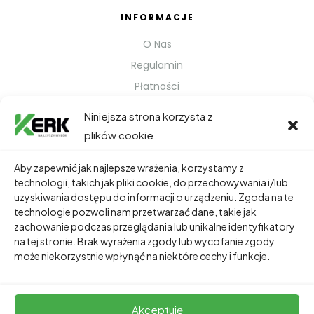
INFORMACJE
O Nas
Regulamin
Płatności
Polityka prywatności
Niniejsza strona korzysta z
Kontakt
plików cookie
Metody Wysyłki
Aby zapewnić jak najlepsze wrażenia, korzystamy z
technologii, takich jak pliki cookie, do przechowywania i/lub
TWOJE KONTO
uzyskiwania dostępu do informacji o urządzeniu. Zgoda na te
technologie pozwoli nam przetwarzać dane, takie jak
Dane Osobowe
zachowanie podczas przeglądania lub unikalne identyfikatory
Zamówienia
na tej stronie. Brak wyrażenia zgody lub wycofanie zgody
może niekorzystnie wpłynąć na niektóre cechy i funkcje.
Adresy
Akceptuję