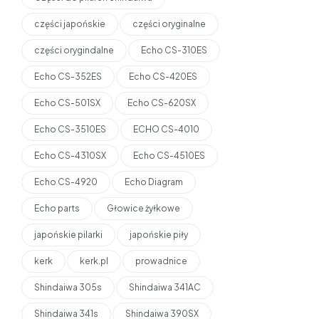
części japońskie
części oryginalne
części orygindalne
Echo CS-310ES
Echo CS-352ES
Echo CS-420ES
Echo CS-501SX
Echo CS-620SX
Echo CS-3510ES
ECHO CS-4010
Echo CS-4310SX
Echo CS-4510ES
Echo CS-4920
Echo Diagram
Echo parts
Głowice żyłkowe
japońskie pilarki
japońskie piły
kerk
kerk.pl
prowadnice
Shindaiwa 305s
Shindaiwa 341AC
Shindaiwa 341s
Shindaiwa 390SX