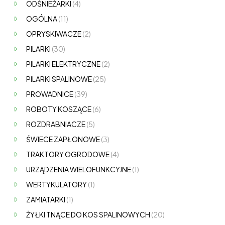
ODŚNIEŻARKI
(4)
OGÓLNA
(11)
OPRYSKIWACZE
(2)
PILARKI
(30)
PILARKI ELEKTRYCZNE
(2)
PILARKI SPALINOWE
(25)
PROWADNICE
(39)
ROBOTY KOSZĄCE
(6)
ROZDRABNIACZE
(5)
ŚWIECE ZAPŁONOWE
(3)
TRAKTORY OGRODOWE
(4)
URZĄDZENIA WIELOFUNKCYJNE
(1)
WERTYKULATORY
(1)
ZAMIATARKI
(1)
ŻYŁKI TNĄCE DO KOS SPALINOWYCH
(20)