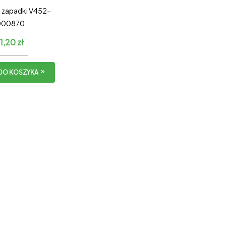
 zapadki V452-
000870
11,20
zł
DO KOSZYKA