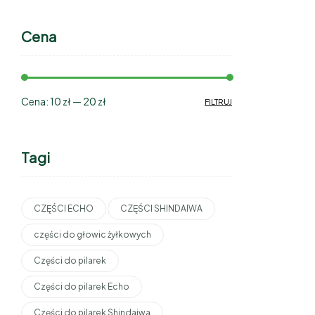
Cena
Cena:
10 zł
—
20 zł
FILTRUJ
Tagi
CZĘŚCI ECHO
CZĘŚCI SHINDAIWA
części do głowic żyłkowych
Części do pilarek
Części do pilarek Echo
Części do pilarek Shindaiwa