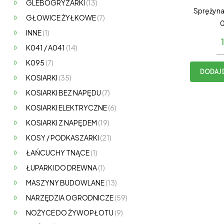
GLEBOGRYZARKI
(13)
Sprężyna
GŁOWICE ŻYŁKOWE
(7)
INNE
(1)
K041 / A041
(14)
K095
(7)
DODAJ 
KOSIARKI
(35)
KOSIARKI BEZ NAPĘDU
(7)
KOSIARKI ELEKTRYCZNE
(6)
KOSIARKI Z NAPĘDEM
(19)
KOSY / PODKASZARKI
(21)
ŁAŃCUCHY TNĄCE
(1)
ŁUPARKI DO DREWNA
(1)
MASZYNY BUDOWLANE
(13)
NARZĘDZIA OGRODNICZE
(59)
NOŻYCE DO ŻYWOPŁOTU
(9)