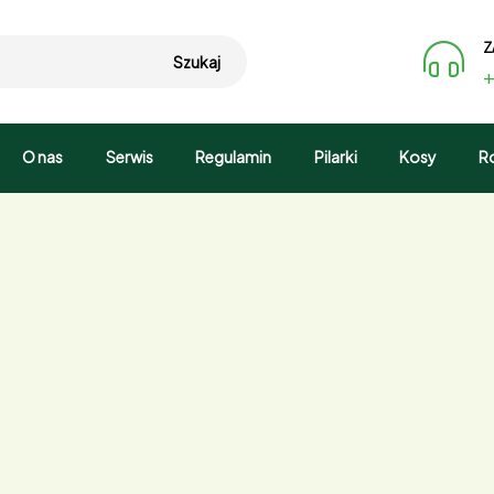
Z
Szukaj
+
O nas
Serwis
Regulamin
Pilarki
Kosy
R