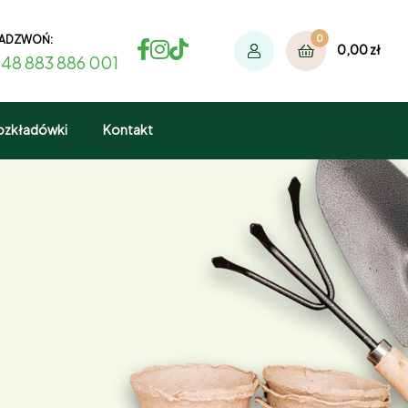
ADZWOŃ:
0
0,00
zł
48 883 886 001
ozkładówki
Kontakt