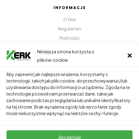
INFORMACJE
O Nas
Regulamin
Płatności
Polityka prywatności
Niniejsza strona korzysta z
Kontakt
plików cookie
Metody Wysyłki
Aby zapewnić jak najlepsze wrażenia, korzystamy z
technologii, takich jak pliki cookie, do przechowywania i/lub
TWOJE KONTO
uzyskiwania dostępu do informacji o urządzeniu. Zgoda na te
technologie pozwoli nam przetwarzać dane, takie jak
Dane Osobowe
zachowanie podczas przeglądania lub unikalne identyfikatory
Zamówienia
na tej stronie. Brak wyrażenia zgody lub wycofanie zgody
może niekorzystnie wpłynąć na niektóre cechy i funkcje.
Adresy
Akceptuję