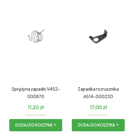
Sprężyna zapadki V452-
Zapadka rozrusznika
000870
A514-000220
11,20
zł
17,00
zł
DODAJ DO KOSZYKA
DODAJ DO KOSZYKA