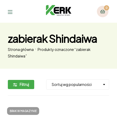
0
zabierak Shindaiwa
Strona główna
Produkty oznaczone “zabierak
Shindaiwa”
Filtruj
BRAK W MAGAZYNIE