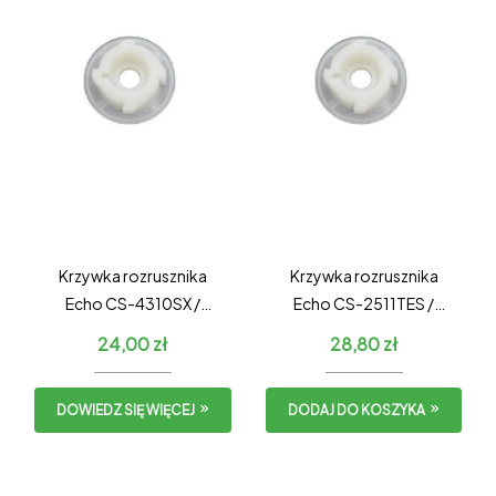
Krzywka rozrusznika
Krzywka rozrusznika
Echo CS-4310SX /
Echo CS-2511TES /
Shindaiwa 431SX
Shindaiwa 251Ts
24,00
zł
28,80
zł
DOWIEDZ SIĘ WIĘCEJ
DODAJ DO KOSZYKA