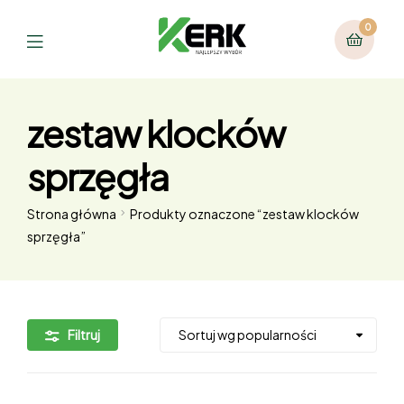
0
zestaw klocków
sprzęgła
Strona główna
Produkty oznaczone “zestaw klocków
sprzęgła”
Filtruj