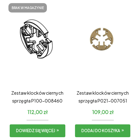
BRAK W MAGAZYNIE
Zestaw klocków ciernych
Zestaw klocków ciernych
sprzęgła P100-008460
sprzęgła P021-007051
112,00
zł
109,00
zł
DOWIEDZ SIĘ WIĘCEJ
DODAJ DO KOSZYKA