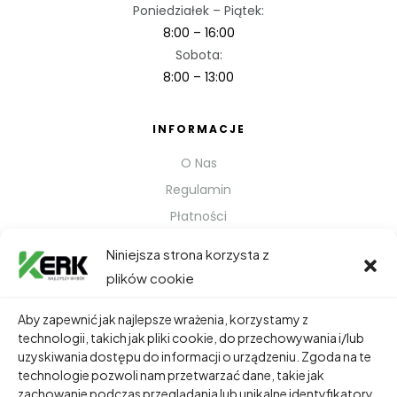
Poniedziałek – Piątek:
8:00 – 16:00
Sobota:
8:00 – 13:00
INFORMACJE
O Nas
Regulamin
Płatności
Polityka prywatności
Niniejsza strona korzysta z
Kontakt
plików cookie
Metody Wysyłki
Aby zapewnić jak najlepsze wrażenia, korzystamy z
technologii, takich jak pliki cookie, do przechowywania i/lub
TWOJE KONTO
uzyskiwania dostępu do informacji o urządzeniu. Zgoda na te
technologie pozwoli nam przetwarzać dane, takie jak
Dane Osobowe
zachowanie podczas przeglądania lub unikalne identyfikatory