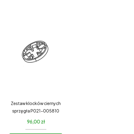
Zestaw klocków ciernych
sprzęgła P021-005810
96,00
zł